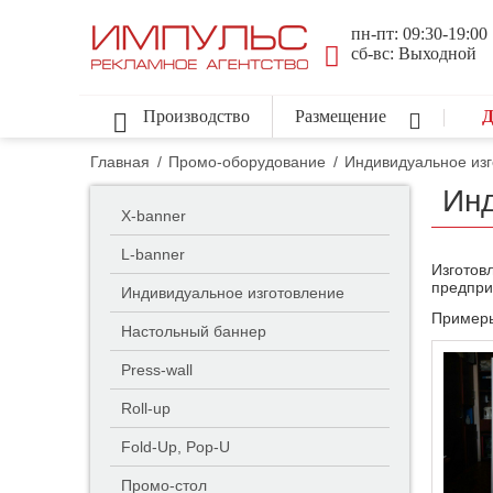
пн-пт: 09:30-19:00
сб-вс: Выходной
Производство
Размещение
Д
Главная
/
Промо-оборудование
/
Индивидуальное из
Инд
X-banner
L-banner
Изготов
предпри
Индивидуальное изготовление
Примеры
Настольный баннер
Press-wall
Roll-up
Fold-Up, Pop-U
Промо-стол