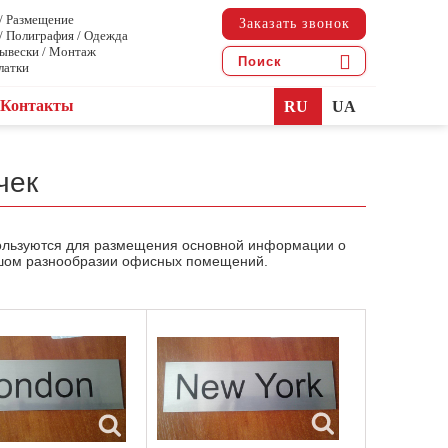
 / Размещение
Заказать звонок
 / Полиграфия / Одежда
Вывески / Монтаж
латки
Контакты
RU
UA
чек
пользуются для размещения основной информации о
ьшом разнообразии офисных помещений.