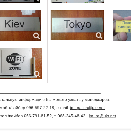
___________________________________________
етальную информацию Вы можете узнать у менеджеров:
моб.т/вайбер 096-597-22-18, e-mail:
im_galina@ukr.net
тел./вайбер 066-791-81-52, т. 068-245-48-42;
im_ra@ukr.net