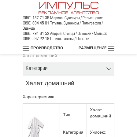
(050) 137 71 35 Марина. Сувениры / Размещение
(096) 694 45 01 Татьяна. Сувениры / Полиграфия /
Одежда
(066) 791 81 52 Андрей. Стенды / Вывески / Монтаж
(096) 597 22 18 Галина. Газеты / Палатки
Главная
/
Промо-одежда
/
ПРОИЗВОДСТВО
РАЗМЕЩЕНИЕ
Домашний текстиль
/
Халат с логотипом
/
Халат домашний
Категории
Халат домашний
Характеристика
Халат
Тип
домашний
Категория
Унисекс