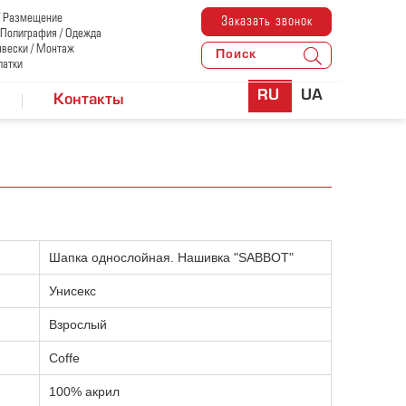
/ Размещение
Заказать звонок
/ Полиграфия / Одежда
ывески / Монтаж
латки
RU
UA
Контакты
Шапка однослойная. Нашивка "SABBOT"
Унисекс
Взрослый
Coffe
100% акрил