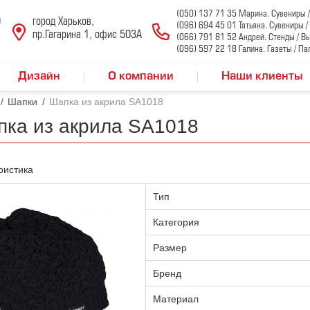
(050) 137 71 35 Марина. Сувениры 
0
город Харьков,
(096) 694 45 01 Татьяна. Сувениры 
пр.Гагарина 1, офис 503А
(066) 791 81 52 Андрей. Стенды / В
(096) 597 22 18 Галина. Газеты / Па
Дизайн
О компании
Наши клиенты
/
Шапки
/
Шапка из акрила SA1018
ка из акрила SA1018
ристика
Тип
Категория
Размер
Бренд
Материал