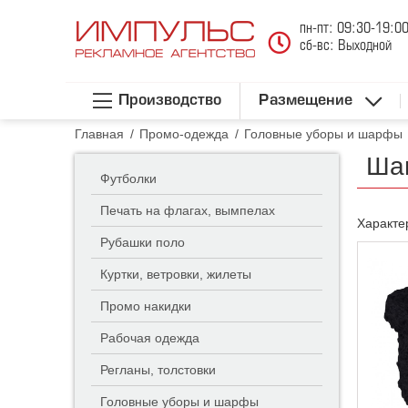
пн-пт: 09:30-19:0
сб-вс: Выходной
Производство
Размещение
Главная
/
Промо-одежда
/
Головные уборы и шарфы
Шап
Футболки
Печать на флагах, вымпелах
Характе
Рубашки поло
Куртки, ветровки, жилеты
Промо накидки
Рабочая одежда
Регланы, толстовки
Головные уборы и шарфы