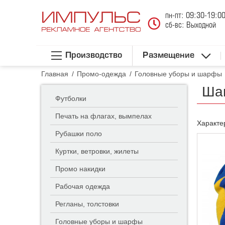
пн-пт: 09:30-19:0
сб-вс: Выходной
Производство
Размещение
Главная
/
Промо-одежда
/
Головные уборы и шарфы
Шап
Футболки
Печать на флагах, вымпелах
Характе
Рубашки поло
Куртки, ветровки, жилеты
Промо накидки
Рабочая одежда
Регланы, толстовки
Головные уборы и шарфы