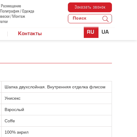
/ Размещение
Заказать звонок
/ Полиграфия / Одежда
ывески / Монтаж
латки
RU
UA
Контакты
Шапка двухслойная. Внутренняя отделка флисом
Унисекс
Взрослый
Coffe
100% акрил