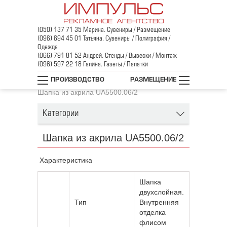
(050) 137 71 35 Марина. Сувениры / Размещение
(096) 694 45 01 Татьяна. Сувениры / Полиграфия /
Одежда
(066) 791 81 52 Андрей. Стенды / Вывески / Монтаж
(096) 597 22 18 Галина. Газеты / Палатки
Главная
/
Промо-одежда
/
ПРОИЗВОДСТВО
РАЗМЕЩЕНИЕ
Головные уборы и шарфы
/
Шапки
/
Шапка из акрила UA5500.06/2
Категории
Шапка из акрила UA5500.06/2
Характеристика
Шапка
двухслойная.
Тип
Внутренняя
отделка
флисом