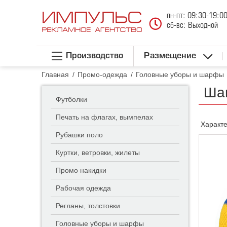
пн-пт: 09:30-19:0
сб-вс: Выходной
Производство
Размещение
Главная
/
Промо-одежда
/
Головные уборы и шарфы
Шап
Футболки
Печать на флагах, вымпелах
Характе
Рубашки поло
Куртки, ветровки, жилеты
Промо накидки
Рабочая одежда
Регланы, толстовки
Головные уборы и шарфы