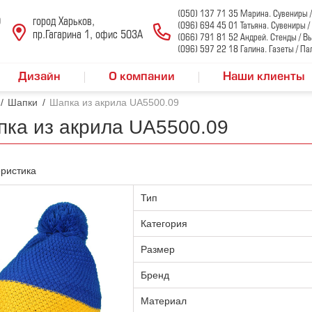
(050) 137 71 35 Марина. Сувениры 
0
город Харьков,
(096) 694 45 01 Татьяна. Сувениры 
пр.Гагарина 1, офис 503А
(066) 791 81 52 Андрей. Стенды / В
(096) 597 22 18 Галина. Газеты / Па
Дизайн
О компании
Наши клиенты
/
Шапки
/
Шапка из акрила UA5500.09
ка из акрила UA5500.09
ристика
Тип
Категория
Размер
Бренд
Материал