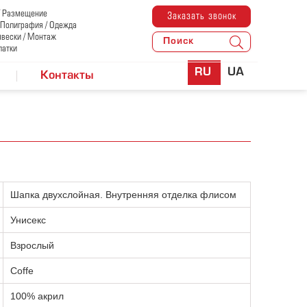
/ Размещение
Заказать звонок
/ Полиграфия / Одежда
ывески / Монтаж
латки
RU
UA
Контакты
Шапка двухслойная. Внутренняя отделка флисом
Унисекс
Взрослый
Coffe
100% акрил