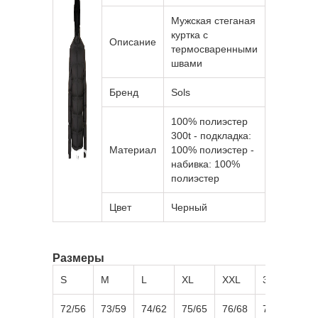
Мужская стеганая
куртка с
Описание
термосваренными
швами
Бренд
Sols
100% полиэстeр
300t - подкладка:
Материал
100% полиэстeр -
набивка: 100%
полиэстeр
Цвет
Черный
Размеры
S
M
L
XL
XXL
3XL
72/56
73/59
74/62
75/65
76/68
77/71