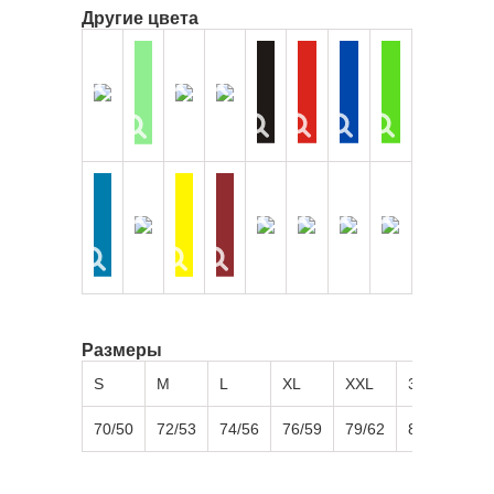
Другие цвета
Размеры
S
M
L
XL
XXL
3XL
4X
70/50
72/53
74/56
76/59
79/62
82/65
84