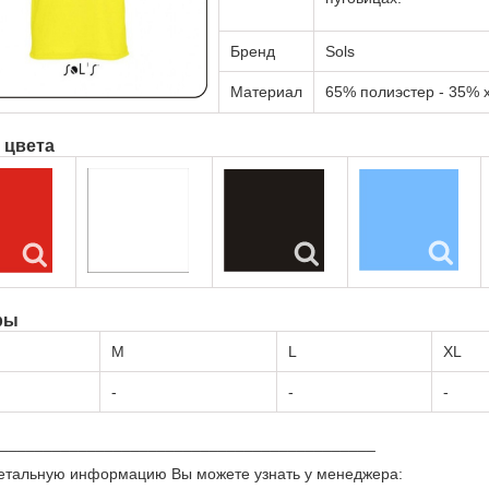
Бренд
Sols
Материал
65% полиэстер - 35% х
 цвета
ры
M
L
XL
-
-
-
___________________________________________
етальную информацию Вы можете узнать у менеджера: