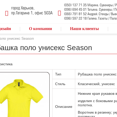
(050) 137 71 35 Марина. Сувениры /
город Харьков,
(096) 694 45 01 Татьяна. Сувениры / 
пр.Гагарина 1, офис 503А
(066) 791 81 52 Андрей. Стенды / Выв
(096) 597 22 18 Галина. Газеты / Пала
изайн
О компании
Наши клиенты
оло унисекс Season
ашка поло унисекс Season
ристика
Тип
Рубашка поло унисекс
Стиль
Класический, унисекс
Нижние края рукавов в
изделия с боковыми р
полотна.
Описание
Воротник в резинку; у
пуговицах.