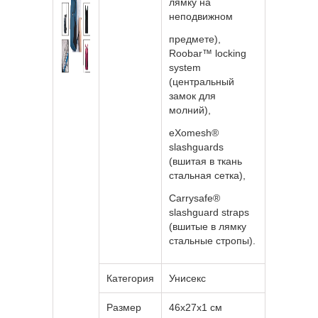
лямку на
неподвижном
предмете),
Roobar™ locking
system
(центральный
замок для
молний),
eXomesh®
slashguards
(вшитая в ткань
стальная сетка),
Carrysafe®
slashguard straps
(вшитые в лямку
стальные стропы).
Категория
Унисекс
Размер
46х27х1 см