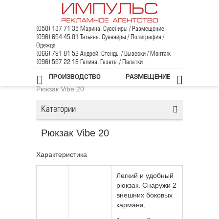
(050) 137 71 35 Марина. Сувениры / Размещение
(096) 694 45 01 Татьяна. Сувениры / Полиграфия /
Одежда
(066) 791 81 52 Андрей. Стенды / Вывески / Монтаж
(096) 597 22 18 Галина. Газеты / Палатки
Главная
/
Промо-одежда
/
ПРОИЗВОДСТВО
РАЗМЕЩЕНИЕ
Сумки, рюкзаки
/
Рюкзаки с логотипом
/
Рюкзак Vibe 20
Категории
Рюкзак Vibe 20
Характеристика
Легкий и удобный
рюкзак. Снаружи 2
внешних боковых
кармана,