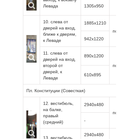
Левада
1305х950
10. слева от
1885х1210
дверей на вход,
подсветка
ближе к дверям,
942х1220
к Леваде
11. слева от
890х1200
дверей на вход,
второй от
подсветка
дверей, к
610х895
Леваде
Пл. Конституции (Совесткая)
12. вестибюль,
2940х480
на балке,
подсветка
правый
-
(средний)
2940х480
13. вестибюль,