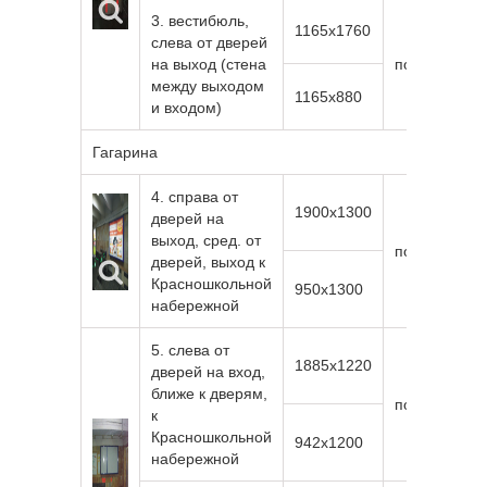
3. вестибюль,
1165х1760
слева от дверей
на выход (стена
подсветка
между выходом
1165х880
и входом)
Гагарина
4. справа от
1900х1300
дверей на
выход, сред. от
подсветка
дверей, выход к
Красношкольной
950х1300
набережной
5. слева от
1885х1220
дверей на вход,
ближе к дверям,
подсветка
к
Красношкольной
942х1200
набережной