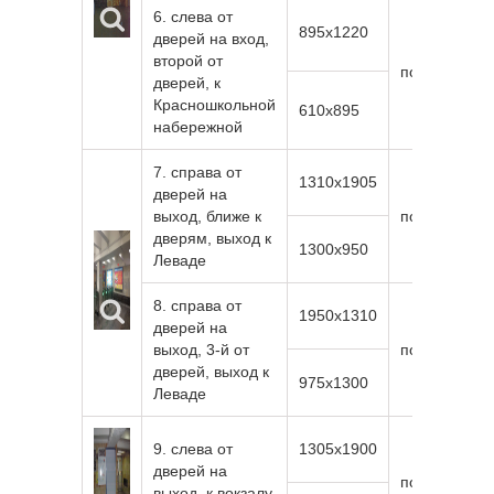
6. слева от
895х1220
дверей на вход,
второй от
подсветка
дверей, к
Красношкольной
610х895
набережной
7. справа от
1310х1905
дверей на
выход, ближе к
подсветка
дверям, выход к
1300х950
Леваде
8. справа от
1950х1310
дверей на
выход, 3-й от
подсветка
дверей, выход к
975х1300
Леваде
9. слева от
1305х1900
дверей на
подсветка
выход, к вокзалу