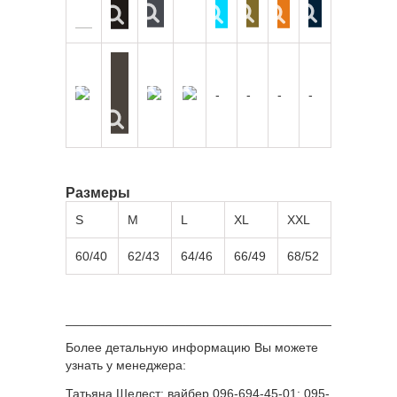
-
-
-
-
Размеры
S
M
L
XL
XXL
60/40
62/43
64/46
66/49
68/52
______________________________________________
Более детальную информацию Вы можете
узнать у менеджера:
Татьяна Шелест: вайбер 096-694-45-01; 095-