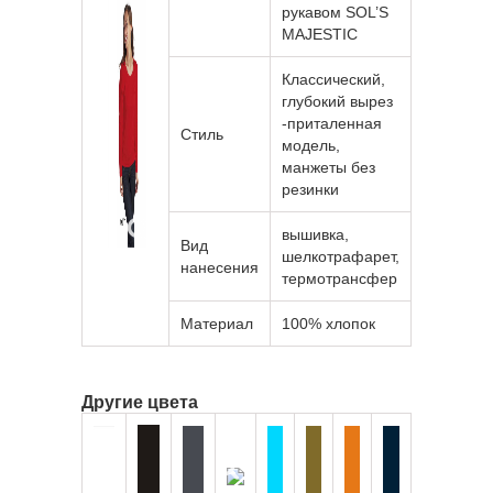
рукавом SOL’S
MAJESTIC
Классический,
глубокий вырез
-приталенная
Стиль
модель,
манжеты без
резинки
вышивка,
Вид
шелкотрафарет,
нанесения
термотрансфер
Материал
100% хлопок
Другие цвета