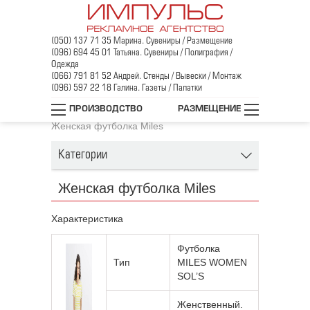
(050) 137 71 35 Марина. Сувениры / Размещение
(096) 694 45 01 Татьяна. Сувениры / Полиграфия /
Одежда
(066) 791 81 52 Андрей. Стенды / Вывески / Монтаж
(096) 597 22 18 Галина. Газеты / Палатки
Главная
/
Промо-одежда
/
Футболки
/
ПРОИЗВОДСТВО
РАЗМЕЩЕНИЕ
Женские футболки
/
Женская футболка Miles
Категории
Женская футболка Miles
Характеристика
Футболка
Тип
MILES WOMEN
SOL’S
Женственный.