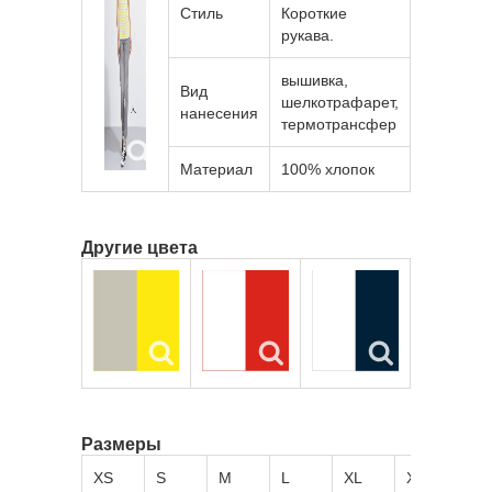
Стиль
Короткие
рукава.
вышивка,
Вид
шелкотрафарет,
нанесения
термотрансфер
Материал
100% хлопок
Другие цвета
Размеры
XS
S
M
L
XL
XXL