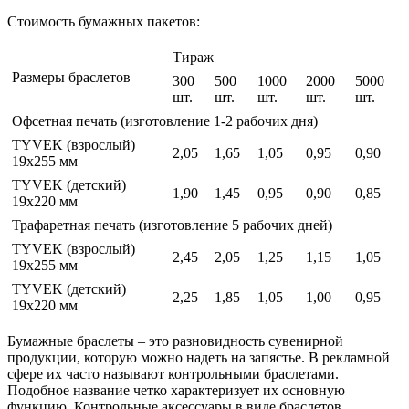
Стоимость бумажных пакетов:
Тираж
Размеры браслетов
300
500
1000
2000
5000
шт.
шт.
шт.
шт.
шт.
Офсетная печать (изготовление 1-2 рабочих дня)
TYVEK (взрослый)
2,05
1,65
1,05
0,95
0,90
19х255 мм
TYVEK (детский)
1,90
1,45
0,95
0,90
0,85
19х220 мм
Трафаретная печать (изготовление 5 рабочих дней)
TYVEK (взрослый)
2,45
2,05
1,25
1,15
1,05
19х255 мм
TYVEK (детский)
2,25
1,85
1,05
1,00
0,95
19х220 мм
Бумажные браслеты – это разновидность сувенирной
продукции, которую можно надеть на запястье. В рекламной
сфере их часто называют контрольными браслетами.
Подобное название четко характеризует их основную
функцию. Контрольные аксессуары в виде браслетов