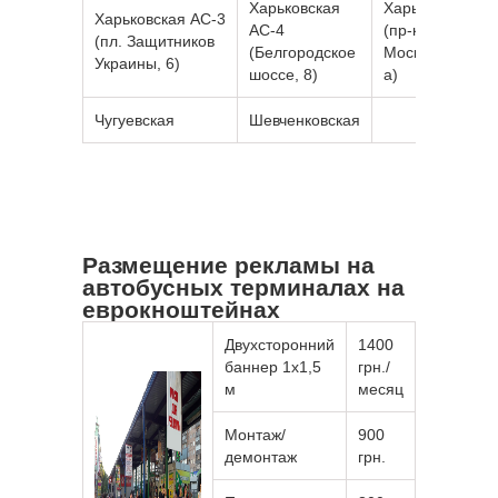
Харьковская
Харьковская А
Харьковская АС-3
АС-4
(пр-кт
(пл. Защитников
(Белгородское
Московский, 29
Украины, 6)
шоссе, 8)
а)
Чугуевская
Шевченковская
Размещение рекламы на
автобусных терминалах на
еврокноштейнах
Двухсторонний
1400
баннер 1х1,5
грн./
м
месяц
Монтаж/
900
демонтаж
грн.