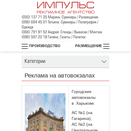
(050) 137 71 35 Марина. Сувениры / Размещение
(096) 694 45 01 Татьяна. Сувениры / Полиграфия /
Одежда
(066) 791 81 52 Андрей. Стенды / Вывески / Монтаж
(096) 597 22 18 Галина. Газеты / Палатки
Главная
/
Реклама в/на транспорте
/
ПРОИЗВОДСТВО
РАЗМЕЩЕНИЕ
Реклама на автостанциях
Категории
Реклама на автовокзалах
Городские
автовокзалы
в Харькове:
АС №1 (на
Гагарина);
АС №2 (на
Центральном