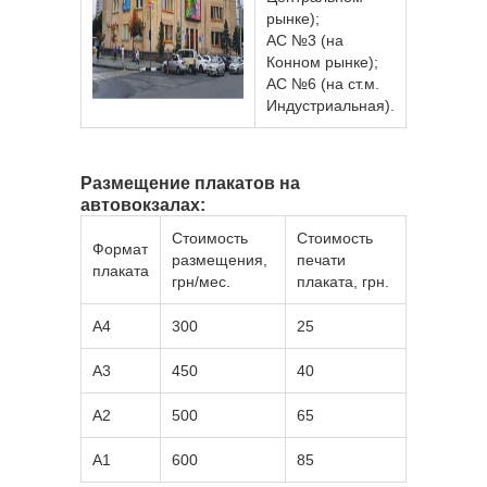
рынке);
АС №3 (на
Конном рынке);
АС №6 (на ст.м.
Индустриальная).
Размещение плакатов на
автовокзалах:
Стоимость
Стоимость
Формат
размещения,
печати
плаката
грн/мес.
плаката, грн.
А4
300
25
А3
450
40
А2
500
65
А1
600
85