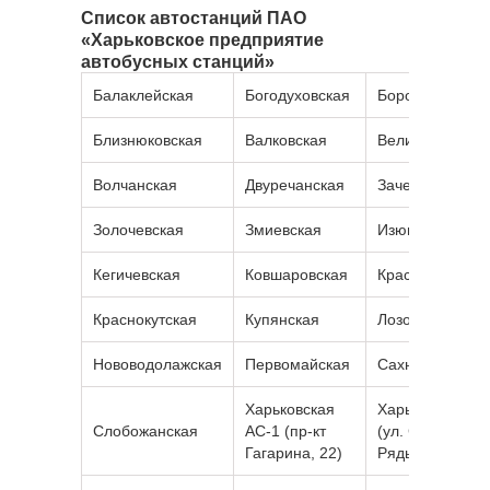
Список автостанций ПАО
«Харьковское предприятие
автобусных станций»
Балаклейская
Богодуховская
Боровская
Близнюковская
Валковская
Великобурлукс
Волчанская
Двуречанская
Зачепиловская
Золочевская
Змиевская
Изюмская
Кегичевская
Ковшаровская
Красноградска
Краснокутская
Купянская
Лозовская
Нововодолажская
Первомайская
Сахновщинска
Харьковская
Харьковская А
Слобожанская
АС-1 (пр-кт
(ул. Суздальск
Гагарина, 22)
Ряды, 12)