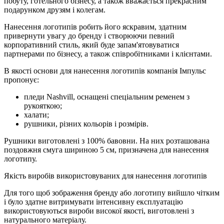
побуту, готельного бізнесу, а також вважається прекрасним
подарунком друзям і колегам.
Нанесення логотипів робить його яскравим, здатним
привернути увагу до бренду і створюючи певний
корпоративний стиль, який буде запам'ятовуватися
партнерами по бізнесу, а також співробітниками і клієнтами.
В якості основи для нанесення логотипів компанія Імпульс
пропонує:
пледи Nashvill, оснащені спеціальним ременем з
рукояткою;
халати;
рушники, різних кольорів і розмірів.
Рушники виготовлені з 100% бавовни. На них розташована
поздовжня смуга шириною 5 см, призначена для нанесення
логотипу.
Якість виробів використовуваних для нанесення логотипів
Для того щоб зображення бренду або логотипу вийшло чітким
і було здатне витримувати інтенсивну експлуатацію
використовуються вироби високої якості, виготовлені з
натурального матеріалу.