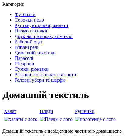
Категории
Футболки
Сорочки поло
Куртки, вітровки, жилети
Промо накидки
Друк на прапорах, вимпели
Робочий одяг
В'язані речі
Домашній текстиль
Парасолі
Шеврони
Сумки, рюкзаки
Реглани, толстовки, світшоти
Головні убори та шарфи
Домашній текстиль
Халат
Пледи
Рушники
Домашній текстиль є невід'ємною частиною домашнього