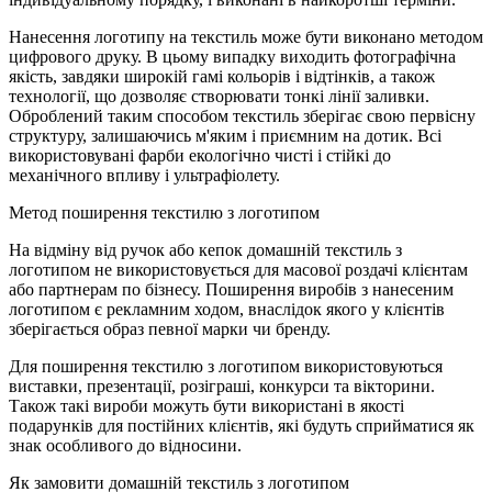
Нанесення логотипу на текстиль може бути виконано методом
цифрового друку. В цьому випадку виходить фотографічна
якість, завдяки широкій гамі кольорів і відтінків, а також
технології, що дозволяє створювати тонкі лінії заливки.
Оброблений таким способом текстиль зберігає свою первісну
структуру, залишаючись м'яким і приємним на дотик. Всі
використовувані фарби екологічно чисті і стійкі до
механічного впливу і ультрафіолету.
Метод поширення текстилю з логотипом
На відміну від ручок або кепок домашній текстиль з
логотипом не використовується для масової роздачі клієнтам
або партнерам по бізнесу. Поширення виробів з нанесеним
логотипом є рекламним ходом, внаслідок якого у клієнтів
зберігається образ певної марки чи бренду.
Для поширення текстилю з логотипом використовуються
виставки, презентації, розіграші, конкурси та вікторини.
Також такі вироби можуть бути використані в якості
подарунків для постійних клієнтів, які будуть сприйматися як
знак особливого до відносини.
Як замовити домашній текстиль з логотипом