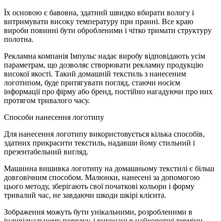
Їх основою є бавовна, здатний швидко вбирати вологу і
витримувати високу температуру при пранні. Все краю
вироби повинні бути обробленими і чітко тримати структуру
полотна.
Рекламна компанія Імпульс надає виробу відповідають усім
параметрам, що дозволяє створювати рекламну продукцію
високої якості. Такий домашній текстиль з нанесеним
логотипом, буде притягувати погляд, стаючи носієм
інформації про фірму або бренд, постійно нагадуючи про них
протягом тривалого часу.
Способи нанесення логотипу
Для нанесення логотипу використовується кілька способів,
здатних прикрасити текстиль, надавши йому стильний і
презентабельний вигляд.
Машинна вишивка логотипу на домашньому текстилі є більш
довговічним способом. Малюнки, нанесені за допомогою
цього методу, зберігають свої початкові кольори і форму
тривалий час, не завдаючи шкоди шкірі клієнта.
Зображення можуть бути унікальними, розробленими в
індивідуальному порядку, і виконані в найкоротші терміни.