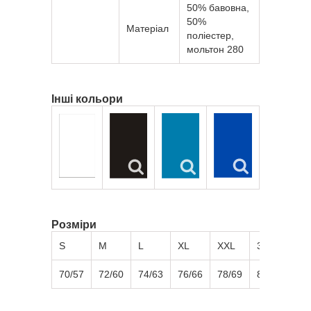
50% бавовна,
50%
Матеріал
поліестер,
мольтон 280
Інші кольори
Розміри
S
M
L
XL
XXL
3XL
70/57
72/60
74/63
76/66
78/69
80/72