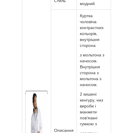
Стиль
модний
Куртка
чоловіча
контрастних
кольорів,
внутрішня
сторона
з мольтона з
начосом.
Внутрішня
сторона з
мольтона з
начосом.
2 кишені
кенгуру, низ
вироби і
манжети
пов'язані
гумкою з
Описання