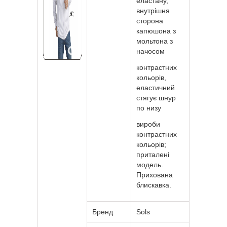
еластану,
внутрішня
сторона
капюшона з
мольтона з
начосом
контрастних
кольорів,
еластичний
стягує шнур
по низу
вироби
контрастних
кольорів;
приталені
модель.
Прихована
блискавка.
Бренд
Sols