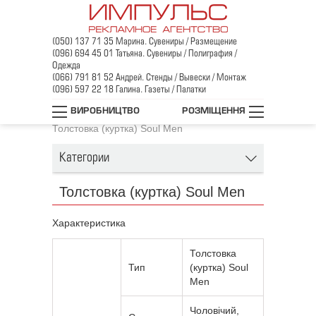
(050) 137 71 35 Марина. Сувениры / Размещение
(096) 694 45 01 Татьяна. Сувениры / Полиграфия /
Одежда
(066) 791 81 52 Андрей. Стенды / Вывески / Монтаж
(096) 597 22 18 Галина. Газеты / Палатки
Головна
/
Промо одяг
/
ВИРОБНИЦТВО
РОЗМІЩЕННЯ
Реглани, толстовки, світшоти
/
Толстовка (куртка) Soul Men
Категории
Толстовка (куртка) Soul Men
Характеристика
Толстовка
Тип
(куртка) Soul
Men
Чоловічий,